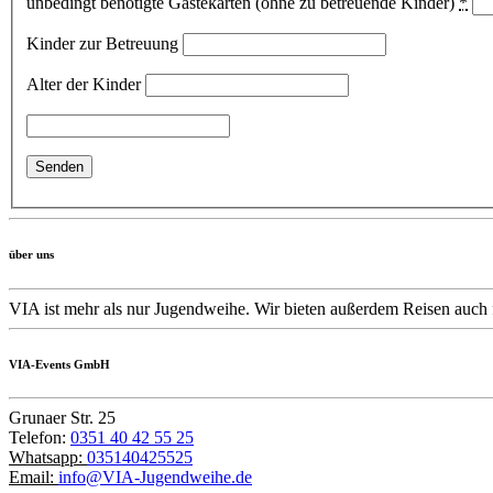
unbedingt benötigte Gästekarten (ohne zu betreuende Kinder)
*
Kinder zur Betreuung
Alter der Kinder
über uns
VIA ist mehr als nur Jugendweihe. Wir bieten außerdem Reisen auch 
VIA-Events GmbH
Grunaer Str. 25
Telefon:
0351 40 42 55 25
Whatsapp:
035140425525
Email:
info@VIA-Jugendweihe.de