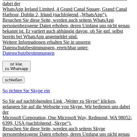
dabei der
WhatsApp Ireland Limited, 4 Grand Canal Square, Grand Canal
Harbour, Dublin 2, Irland (nachfolgend „WhatsApp“).
Besuchen Sie diese Seite, werden auch seitens WhatsApp
personenbezogene Daten erhoben, deren Umfang uns nicht genau
bekannt ist. Er variiert auch abhängig davon, ob Sie ggf. selbst
bereits bei WhatsApp angemeldet sind.
Weitere Informationen erhalten Sie in unseren
Datenschutzbestimmungen, erreichbar unter:
Datenschutzbestimmungen
ist klar,
zu Whatsapp
schließen
So richten Sie Skype ein
So Sie auf nachfolgenden Link „Weiter zu Skype“ klicken,
gelangen Sie auf die Webseite von Skype. Wir bedienen uns dabei
der
Microsoft Corporation, One Microsoft Way, Redmond, WA 98052-
6399, USA (nachfolgend „Skype“).
Besuchen Sie diese Seite, werden auch seitens Skype
personenbezogene Daten erhoben, deren Umfang uns nicht genau