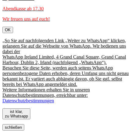
Abendkasse ab 17.30
Wir freuen uns auf euch!
OK
„So Sie auf nachfolgenden Link „Weiter zu WhatsApp“ klicken,
gelangen Sie auf die Webseite von WhatsApp. Wir bedienen uns
dabei der
WhatsApp Ireland Limited, 4 Grand Canal Square, Grand Canal
Harbour, Dublin 2, Irland (nachfolgend „WhatsApp“).
Besuchen Sie diese Seite, werden auch seitens WhatsApp
personenbezogene Daten erhoben, deren Umfang uns nicht genau
bekannt ist. Er variiert auch abhängig davon, ob Sie ggf. selbst
bereits bei WhatsApp angemeldet sind.
Weitere Informationen erhalten Sie in unseren
Datenschutzbestimmungen, erreichbar unter:
Datenschutzbestimmungen
ist klar,
zu Whatsapp
schließen